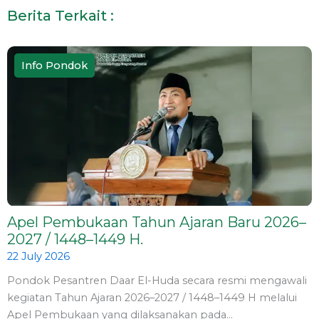
b
a
u
o
Berita Terkait :
o
g
b
k
o
r
e
k
a
m
Info Pondok
Apel Pembukaan Tahun Ajaran Baru 2026–
2027 / 1448–1449 H.
22 July 2026
Pondok Pesantren Daar El-Huda secara resmi mengawali
kegiatan Tahun Ajaran 2026–2027 / 1448–1449 H melalui
Apel Pembukaan yang dilaksanakan pada…