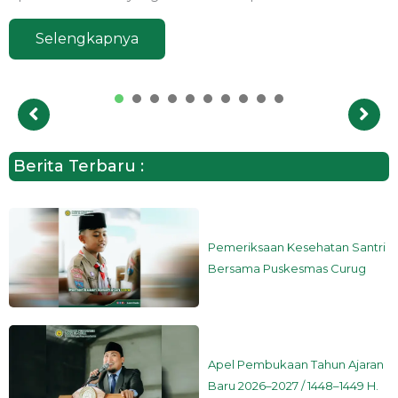
Selengkapnya
1
2
3
4
5
6
7
8
9
Berita Terbaru :
Pemeriksaan Kesehatan Santri
Bersama Puskesmas Curug
Apel Pembukaan Tahun Ajaran
Baru 2026–2027 / 1448–1449 H.