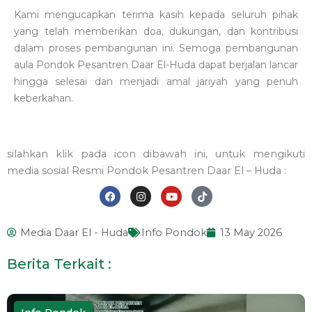
Kami mengucapkan terima kasih kepada seluruh pihak
yang telah memberikan doa, dukungan, dan kontribusi
dalam proses pembangunan ini. Semoga pembangunan
aula
Pondok Pesantren Daar El-Huda
dapat berjalan lancar
hingga selesai dan menjadi amal jariyah yang penuh
keberkahan.
silahkan klik pada icon dibawah ini, untuk mengikuti
media sosial Resmi Pondok Pesantren Daar El – Huda :
F
I
Y
T
a
n
o
i
Media Daar El - Huda
Info Pondok
13 May 2026
c
s
u
k
e
t
t
t
b
a
u
o
Berita Terkait :
o
g
b
k
o
r
e
k
a
m