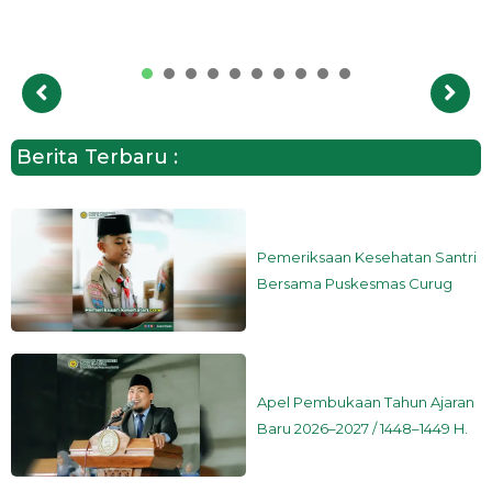
1
2
3
4
5
6
7
8
9
Berita Terbaru :
Pemeriksaan Kesehatan Santri
Bersama Puskesmas Curug
Apel Pembukaan Tahun Ajaran
Baru 2026–2027 / 1448–1449 H.