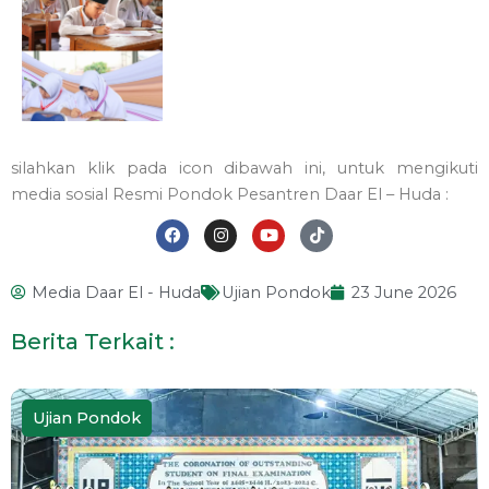
silahkan klik pada icon dibawah ini, untuk mengikuti
media sosial Resmi Pondok Pesantren Daar El – Huda :
F
I
Y
T
a
n
o
i
Media Daar El - Huda
Ujian Pondok
23 June 2026
c
s
u
k
e
t
t
t
b
a
u
o
Berita Terkait :
o
g
b
k
o
r
e
k
a
m
Ujian Pondok