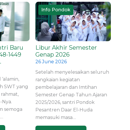
Info Pondok
In
tri Baru
Libur Akhir Semester
Wisu
48-1449
Genap 2026
Angk
.
Shah
26 June 2026
17 Ma
Setelah menyelesaikan seluruh
 ‘alamin,
Hari d
rangkaian kegiatan
lah SWT yang
perja
pembelajaran dan Imtihan
 rahmat,
perju
Semester Genap Tahun Ajaran
-Nya.
harap
2025/2026, santri Pondok
am semoga
satu 
Pesantren Daar El-Huda
h…
memasuki masa…
S