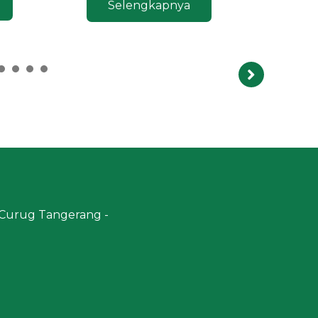
Selengkapnya
1
2
3
4
5
6
7
8
9
10
5 Curug Tangerang -