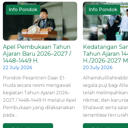
o
r
e
k
a
Info Pondok
Info Pondok
m
Apel Pembukaan Tahun
Kedatangan San
Ajaran Baru 2026–2027 /
Tahun Ajaran 14
1448–1449 H.
H./2026-2027 M
22 July 2026
20 July 2026
Pondok Pesantren Daar El-
Alhamdulillahirabbil
Huda secara resmi mengawali
segala puji bagi Al
kegiatan Tahun Ajaran 2026–
telah melimpahkan
2027 / 1448–1449 H melalui Apel
nikmat, dan karunia
Pembukaan yang dilaksanakan
Shalawat serta sal
pada…
senantiasa tercura