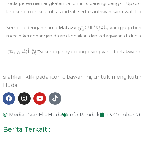
Pada peresmian angkatan tahun ini dibarengi dengan Upacara
langsung oleh seluruh asatidzah serta santriwan santriwati 
Semoga dengan nama
Mafaza
مَجْمُوْعَةُ الفَاىِٔزِيْنَ yang juga bermakna “kemenangan” para santri angkatan ke-12 bisa
meraih kemenangan dalam kebaikan dan ketaqwaan di dunia m
إِنَّ لِلْمُتَّقِينَ مَفَازًا “Sesungguhnya orang-orang yan
silahkan klik pada icon dibawah ini, untuk mengikuti
Huda :
F
I
Y
T
a
n
o
i
Media Daar El - Huda
Info Pondok
23 October 2
c
s
u
k
e
t
t
t
Berita Terkait :
b
a
u
o
o
g
b
k