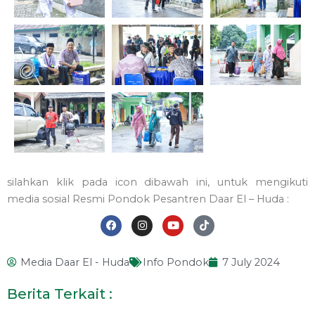
silahkan klik pada icon dibawah ini, untuk mengikuti
media sosial Resmi Pondok Pesantren Daar El – Huda :
F
I
Y
T
a
n
o
i
Media Daar El - Huda
Info Pondok
7 July 2024
c
s
u
k
e
t
t
t
b
a
u
o
Berita Terkait :
o
g
b
k
o
r
e