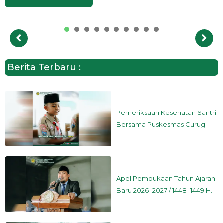
1
2
3
4
5
6
7
8
9
Berita Terbaru :
Pemeriksaan Kesehatan Santri
Bersama Puskesmas Curug
Apel Pembukaan Tahun Ajaran
Baru 2026–2027 / 1448–1449 H.