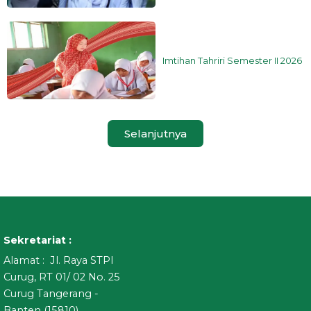
Imtihan Tahriri Semester II 2026
Selanjutnya
Sekretariat :
Alamat : Jl. Raya STPI
Curug, RT 01/ 02 No. 25
Curug Tangerang -
Banten (15810)