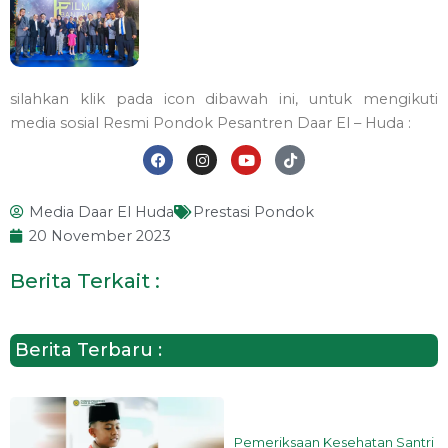
silahkan klik pada icon dibawah ini, untuk mengikuti
media sosial Resmi Pondok Pesantren Daar El – Huda :
F
I
Y
T
a
n
o
i
Media Daar El Huda
Prestasi Pondok
c
s
u
k
e
t
t
t
20 November 2023
b
a
u
o
o
g
b
k
o
r
e
Berita Terkait :
k
a
m
Berita Terbaru :
Pemeriksaan Kesehatan Santri