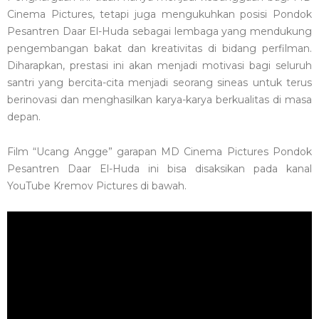
Cinema Pictures, tetapi juga mengukuhkan posisi Pondok
Pesantren Daar El-Huda sebagai lembaga yang mendukung
pengembangan bakat dan kreativitas di bidang perfilman.
Diharapkan, prestasi ini akan menjadi motivasi bagi seluruh
santri yang bercita-cita menjadi seorang sineas untuk terus
berinovasi dan menghasilkan karya-karya berkualitas di masa
depan.
Film “Ucang Angge” garapan MD Cinema Pictures Pondok
Pesantren Daar El-Huda ini bisa disaksikan pada kanal
YouTube Kremov Pictures di bawah.